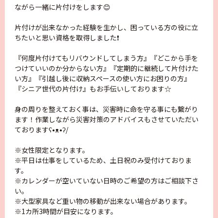
ながら一緒に片付けをします😊
片付けが出来なかった経験を生かし、困っている方の役に立
ちたいと思い資格を取得しました❗️
『何度片付けてもリバウンドしてしまう方』『どこから手を
つけていいのか分からない方』『定期的に継続して片付けた
い方』『引越し後に収納スペースの使い方にお困りの方』
『シニア世代の片付け』もお手伝いしております☆
身の周りを整えておく事は、災害時に命を守る事にも繋がり
ます！作業しながら災害対策のアドバイスもさせていただい
ておりますʕ•ᴥ•ʔ/
※女性限定となります。
※平日は仕事をしているため、土日祝のみ受付けておりま
す。
※カレンダーが空いていない日時のご希望の方はご相談下さ
い。
※大型家具など重い物の移動が出来ない場合があります。
※1カ所3時間が目安になります。