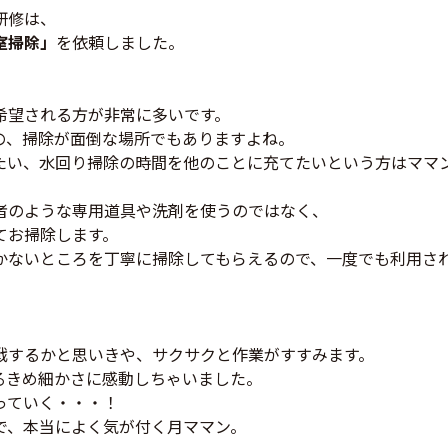
研修は、
室掃除」
を依頼しました。
希望される方が非常に多いです。
の、掃除が面倒な場所でもありますよね。
たい、水回り掃除の時間を他のことに充てたいという方はママ
者のような専用道具や洗剤を使うのではなく、
てお掃除します。
かないところを丁寧に掃除してもらえるので、一度でも利用さ
戦するかと思いきや、サクサクと作業がすすみます。
るきめ細かさに感動しちゃいました。
っていく・・・！
で、本当によく気が付く月ママン。