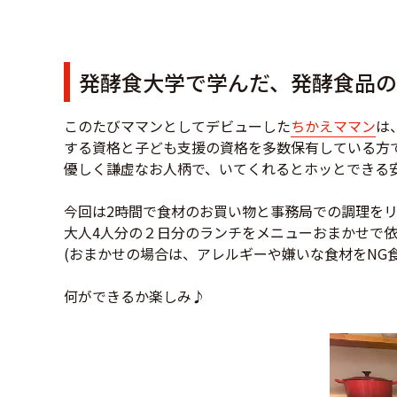
発酵食大学で学んだ、発酵食品
このたびママンとしてデビューした
ちかえママン
は
する資格と子ども支援の資格を多数保有している方
優しく謙虚なお人柄で、いてくれるとホッとできる
今回は2時間で食材のお買い物と事務局での調理を
大人4人分の２日分のランチをメニューおまかせで
(おまかせの場合は、アレルギーや嫌いな食材をNG
何ができるか楽しみ♪