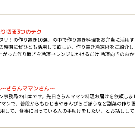
り切る3つのテク
タリ！の作り置き10選」の中で作り置き料理をお弁当に活用す
の時期にぜひとも活用して欲しい、作り置き冷凍術をご紹介しま
来上がった作り置きを冷凍→レンジにかけるだけ 冷凍向きのお
記～さらんママンさん～
ン事務局の山本です。先日さらんママン料理お届けを依頼しま
ママンで、普段からもひじきやきんぴらごぼうなど副菜の作り
利用して、食事に困っている人の手助けをしたい、とお話しして