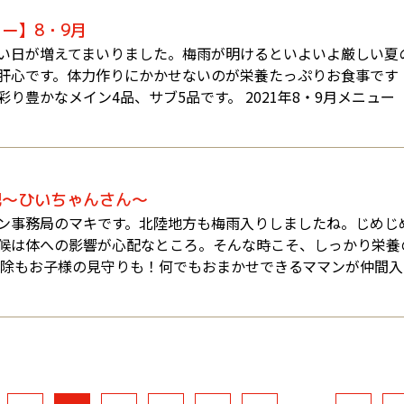
ー】8・9月
い日が増えてまいりました。梅雨が明けるといよいよ厳しい夏
肝心です。体力作りにかかせないのが栄養たっぷりお食事です！
り豊かなメイン4品、サブ5品です。 2021年8・9月メニュ
記～ひいちゃんさん～
ン事務局のマキです。北陸地方も梅雨入りしましたね。じめじ
候は体への影響が心配なところ。そんな時こそ、しっかり栄養
掃除もお子様の見守りも！何でもおまかせできるママンが仲間入