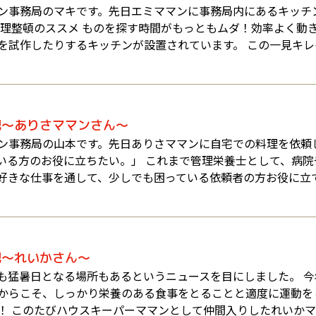
ン事務局のマキです。先日エミママンに事務局内にあるキッチ
整理整頓のススメ ものを探す時間がもっともムダ！効率よく動
を試作したりするキッチンが設置されています。 この一見キ
記～ありさママンさん～
ン事務局の山本です。先日ありさママンに自宅での料理を依頼
いる方のお役に立ちたい。」 これまで管理栄養士として、病
好きな仕事を通して、少しでも困っている依頼者の方お役に立
記～れいかさん～
も猛暑日となる場所もあるというニュースを目にしました。 今
からこそ、しっかり栄養のある食事をとることと適度に運動を
！ このたびハウスキーパーママンとして仲間入りしたれいかマ